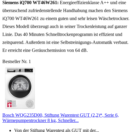
Siemens iQ700 WT46W261:
Energieeffizienklasse A++ und eine
überraschend
zufriedenstellende Handhabung machen den
Siemens
iQ700 WT46W261 zu einem guten und sehr leisen Wäschetrockner.
Dieses Modell überzeugt auch in seiner
Trockenleistung
auf ganzer
Linie. Das 40 Minuten Schnelltrockenprogramm ist effizient und
zeitsparend. Außerdem ist eine Selbstreinigungs-Automatik verbaut.
Er erreicht eine Geräuschemission von 64 dB.
Bestseller Nr. 1
Bosch WQG235D00, Stiftung Warentest GUT (2,2)*, Serie 6,
Wärmepumpentrockner 8 kg, Schneller...
Von der Stiftung Warentest als GUT mit der...