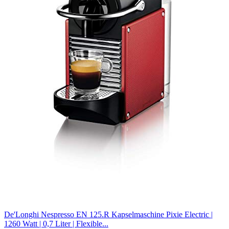
De'Longhi Nespresso EN 125.R Kapselmaschine Pixie Electric |
1260 Watt | 0,7 Liter | Flexible...